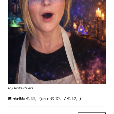
(c) Anita Guers
Eintritt:
€ 15,– (erm € 12,– / € 12,–)