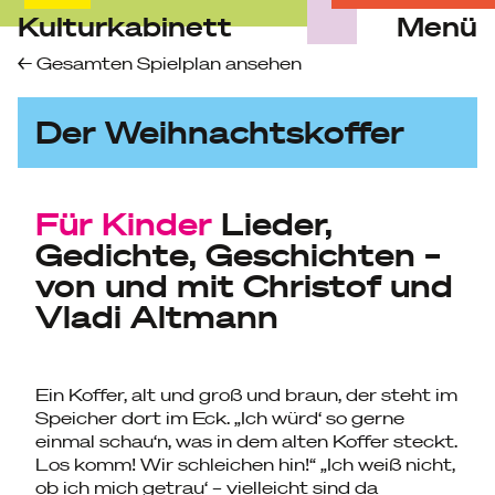
Kulturkabinett
Menü
Skip
Gesamten Spielplan ansehen
to
content
Der Weihnachtskoffer
Für Kinder
Lieder,
Gedichte, Geschichten –
von und mit Christof und
Vladi Altmann
Ein Koffer, alt und groß und braun, der steht im
Speicher dort im Eck. „Ich würd‘ so gerne
einmal schau‘n, was in dem alten Koffer steckt.
Los komm! Wir schleichen hin!“ „Ich weiß nicht,
ob ich mich getrau‘ – vielleicht sind da