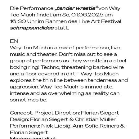
Die Performance
„tender wrestle“
von Way
Too Much findet am So, 01.06.2025 um
16:30 Uhr im Rahmen des Live Art Festival
schnapsundidee
statt.
EN
Way Too Much is a mix of performance, live
music and theater. Don’t miss out to see a
group of performers as they wrestle in a steel
boxing ring! Techno, threatening barbed wire
and a floor covered in dirt – Way Too Much
explores the thin line between tenderness and
aggression. Way Too Much is immediate,
intense and as overwhelming as reality can
sometimes be.
Concept, Project Direction: Florian Siegert
Design: Florian Siegert & Christian Müller
Performers: Nick Liebig, Ann-Sofie Reiners &
Florian Siegert
Moderation: ildikó