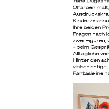
Yana Dugas far
Ölfarben malt,
Ausdruckskraft
Kinderzeichnun
Ihre beiden P
Fragen nach Id
zwei Figuren, 
– beim Gespräc
Alltägliche ve
Hinter den sch
vielschichtige
Fantasie inein