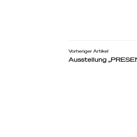
Beitragsn
Vorheriger Artikel
Ausstellung „PRES