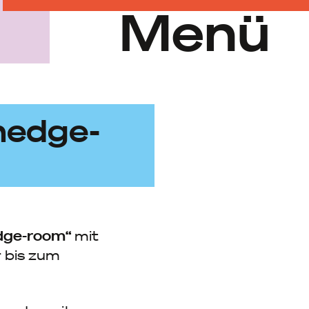
Menü
 hedge-
hedge-room“
mit
r bis zum