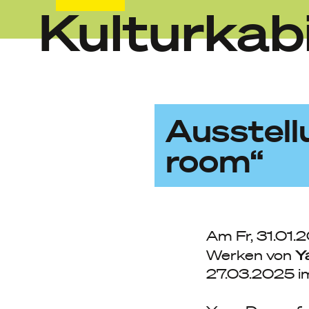
Kulturkab
Skip
to
content
Ausstellu
room“
Am Fr, 31.01.
Y
Werken von
27.03.2025 im