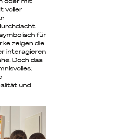
n oder mit
 voller
an
durchdacht.
 symbolisch für
rke zeigen die
er interagieren
ähe. Doch das
mnisvolles:
e
alität und