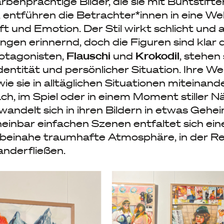
benprächtige Bilder, die sie mit Buntstifte
 entführen die Betrachter*innen in eine Welt
 und Emotion. Der Stil wirkt schlicht und 
gen erinnernd, doch die Figuren sind klar 
Flauschi
Krokodil
rotagonisten,
und
, stehen
entität und persönlicher Situation. Ihre We
wie sie in alltäglichen Situationen miteinand
h, im Spiel oder in einem Moment stiller N
rwandelt sich in ihren Bildern in etwas Gehei
einbar einfachen Szenen entfaltet sich ein
, beinahe traumhafte Atmosphäre, in der Re
anderfließen.