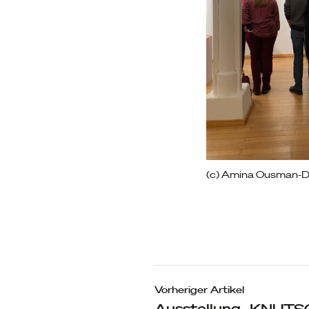
(c) Amina Ousman-
Beitragsn
Vorheriger Artikel
Ausstellung „KNUT