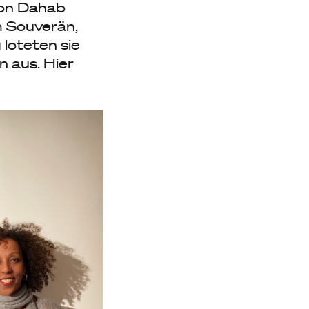
von Dahab
 Souverän,
 loteten sie
n aus. Hier