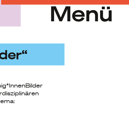
Menü
der“
ig*InnenBilder
rdisziplinären
hema: