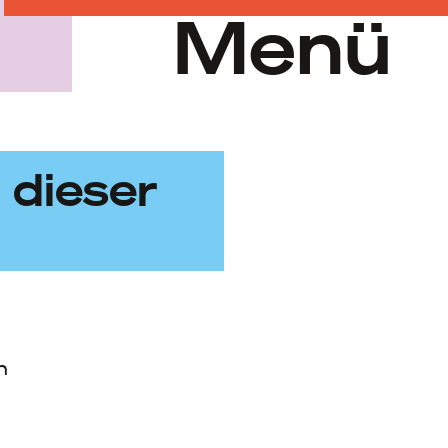
Menü
 dieser
h