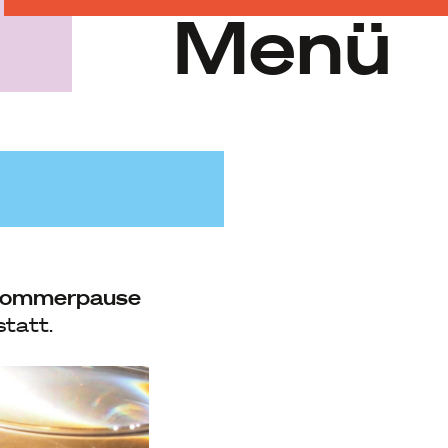
Menü
ommerpause
tatt.