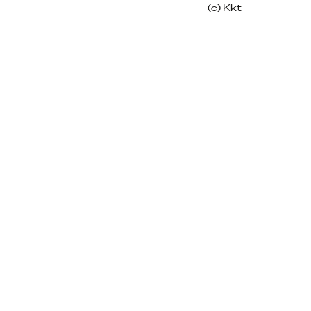
(c) Kkt
Beitragsn