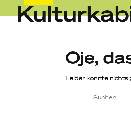
Kulturkab
Skip
to
content
Oje, da
Leider konnte nichts 
Suchen
nach: