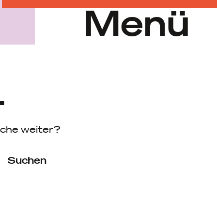
Menü
.
uche weiter?